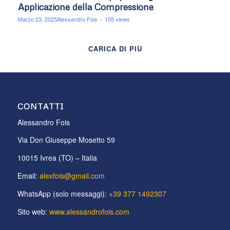
Applicazione della Compressione
Marzo 23, 2025
Alessandro Fois
-
155 views
CARICA DI PIÙ
CONTATTI
Alessandro Fois
Via Don Giuseppe Mosetto 59
10015 Ivrea (TO) – Italia
Email:
alexfois@gmail.com
WhatsApp (solo messaggi):
+39 377 1492307
Sito web:
www.alessandrofois.com