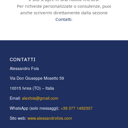
Per richieste personalizzate o consulenze, puoi
anche scrivermi direttamente dalla sezione
Contatti
.
CONTATTI
Alessandro Fois
Via Don Giuseppe Mosetto 59
10015 Ivrea (TO) – Italia
Email:
alexfois@gmail.com
WhatsApp (solo messaggi):
+39 377 1492307
Sito web:
www.alessandrofois.com