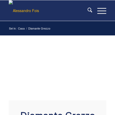
Sei in:
Casa
/
Diamante Grezzo
Diamante grezzo
Visita il sito ufficiale:
diamantegrezzo.org