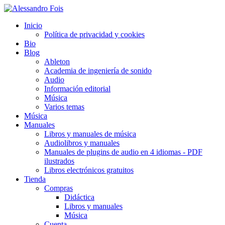
Inicio
Política de privacidad y cookies
Bio
Blog
Ableton
Academia de ingeniería de sonido
Audio
Información editorial
Música
Varios temas
Música
Manuales
Libros y manuales de música
Audiolibros y manuales
Manuales de plugins de audio en 4 idiomas - PDF
ilustrados
Libros electrónicos gratuitos
Tienda
Compras
Didáctica
Libros y manuales
Música
Cuenta