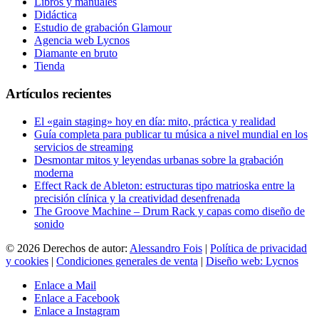
Libros y manuales
Didáctica
Estudio de grabación Glamour
Agencia web Lycnos
Diamante en bruto
Tienda
Artículos recientes
El «gain staging» hoy en día: mito, práctica y realidad
Guía completa para publicar tu música a nivel mundial en los
servicios de streaming
Desmontar mitos y leyendas urbanas sobre la grabación
moderna
Effect Rack de Ableton: estructuras tipo matrioska entre la
precisión clínica y la creatividad desenfrenada
The Groove Machine – Drum Rack y capas como diseño de
sonido
©
2026
Derechos de autor:
Alessandro Fois
|
Política de privacidad
y cookies
|
Condiciones generales de venta
|
Diseño web: Lycnos
Enlace a Mail
Enlace a Facebook
Enlace a Instagram