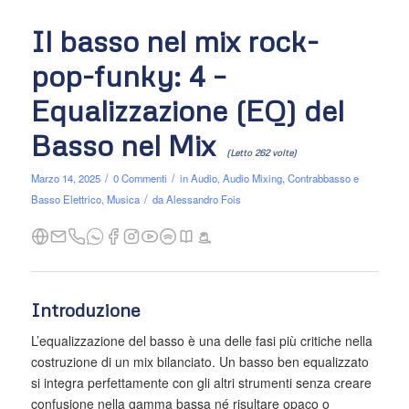
Il basso nel mix rock-
pop-funky: 4 –
Equalizzazione (EQ) del
Basso nel Mix
(Letto 262 volte)
/
/
Marzo 14, 2025
0 Commenti
in
Audio
,
Audio Mixing
,
Contrabbasso e
/
Basso Elettrico
,
Musica
da
Alessandro Fois
Introduzione
L’equalizzazione del basso è una delle fasi più critiche nella
costruzione di un mix bilanciato. Un basso ben equalizzato
si integra perfettamente con gli altri strumenti senza creare
confusione nella gamma bassa né risultare opaco o