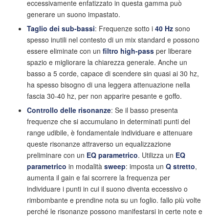
eccessivamente enfatizzato in questa gamma può
generare un suono impastato.
Taglio dei sub-bassi
: Frequenze sotto i
40 Hz
sono
spesso inutili nel contesto di un mix standard e possono
essere eliminate con un
filtro high-pass
per liberare
spazio e migliorare la chiarezza generale. Anche un
basso a 5 corde, capace di scendere sin quasi ai 30 hz,
ha spesso bisogno di una leggera attenuazione nella
fascia 30-40 hz, per non apparire pesante e goffo.
Controllo delle risonanze
: Se il basso presenta
frequenze che si accumulano in determinati punti del
range udibile, è fondamentale individuare e attenuare
queste risonanze attraverso un equalizzazione
preliminare con un
EQ parametrico
. Utilizza un
EQ
parametrico
in modalità
sweep
: imposta un
Q stretto
,
aumenta il gain e fai scorrere la frequenza per
individuare i punti in cui il suono diventa eccessivo o
rimbombante e prendine nota su un foglio. fallo più volte
perché le risonanze possono manifestarsi in certe note e