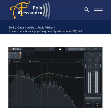
Sei in:
Casa
/
Audio
/
Audio Mixing
/
Il basso nel mix rock-pop-funky: 4 – Equalizzazione (EQ) del
Basso...